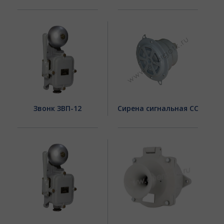
Звонк ЗВП-12
Сирена сигнальная СС