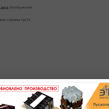
рзина
Изображения
аша корзина пуста