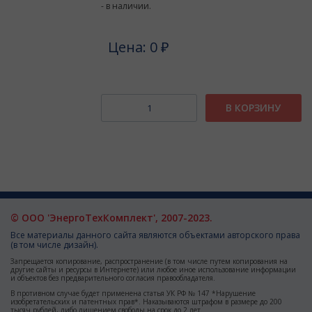
- в наличии.
Цена: 0 ₽
В КОРЗИНУ
© ООО 'ЭнергоТехКомплект', 2007-2023.
Все материалы данного сайта являются объектами авторского права
(в том числе дизайн).
Запрещается копирование, распространение (в том числе путем копирования на
другие сайты и ресурсы в Интернете) или любое иное использование информации
и объектов без предварительного согласия правообладателя.
В противном случае будет применена статья УК РФ № 147 *Нарушение
изобретательских и патентных прав*. Наказываются штрафом в размере до 200
тысяч рублей, либо лишением свободы на срок до 2 лет.